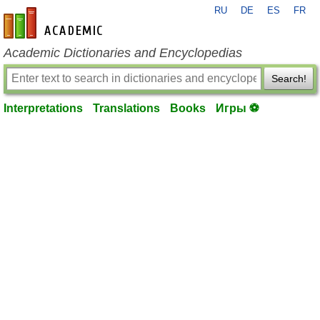
RU
DE
ES
FR
en-academic.com
Academic Dictionaries and Encyclopedias
Search!
Interpretations
Translations
Books
Игры ⚽