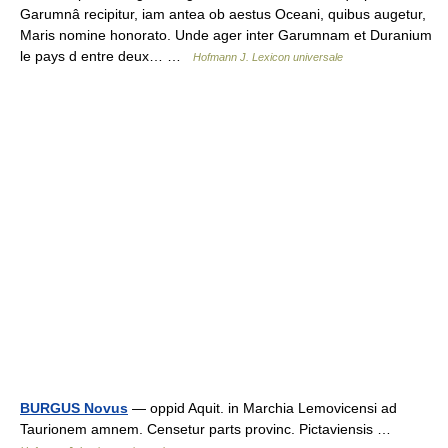
Garumnâ recipitur, iam antea ob aestus Oceani, quibus augetur,
Maris nomine honorato. Unde ager inter Garumnam et Duranium
le pays d entre deux… …
Hofmann J. Lexicon universale
BURGUS Novus
— oppid Aquit. in Marchia Lemovicensi ad
Taurionem amnem. Censetur parts provinc. Pictaviensis …