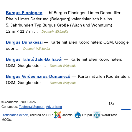
Burgus Finningen
— hf Burgus Finningen Limes Donau Iller
Rhein Limes Datierung (Belegung) valentinianisch bis ins
5. Jahrhundert Typ Burgus Größe (Wach und Wohnturm)
12 m × 11,7 m …
Deutsch Wikipedia
Burgus Dunakeszi
— Karte mit allen Koordinaten: OSM, Google
oder …
Deutsch Wikipedia
Burgus Tahitótfalu-Balhavár
— Karte mit allen Koordinaten:
OSM, Google oder …
Deutsch Wikipedia
Burgus Verőcemaros-Dunamező
— Karte mit allen Koordinaten:
OSM, Google oder …
Deutsch Wikipedia
© Academic, 2000-2026
18+
Contact us:
Technical Support
,
Advertising
Dictionaries export
, created on PHP,
Joomla,
Drupal,
WordPress,
MODx.