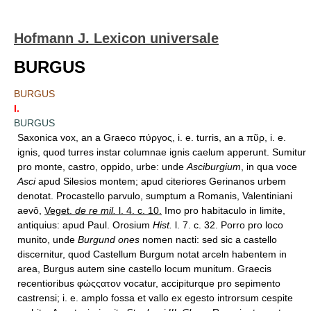
Hofmann J. Lexicon universale
BURGUS
BURGUS
I.
BURGUS
Saxonica vox, an a Graeco πύργος, i. e. turris, an a πῦρ, i. e.
ignis, quod turres instar columnae ignis caelum apperunt. Sumitur
pro monte, castro, oppido, urbe: unde
Asciburgium
, in qua voce
Asci
apud Silesios montem; apud citeriores Gerinanos urbem
denotat. Procastello parvulo, sumptum a Romanis, Valentiniani
aevô,
Veget.
de re mil.
l. 4. c. 10.
Imo pro habitaculo in limite,
antiquius: apud Paul. Orosium
Hist.
l. 7. c. 32. Porro pro loco
munito, unde
Burgund ones
nomen nacti: sed sic a castello
discernitur, quod Castellum Burgum notat arceln habentem in
area, Burgus autem sine castello locum munitum. Graecis
recentioribus φώςςατον vocatur, accipiturque pro sepimento
castrensi; i. e. amplo fossa et vallo ex egesto introrsum cespite