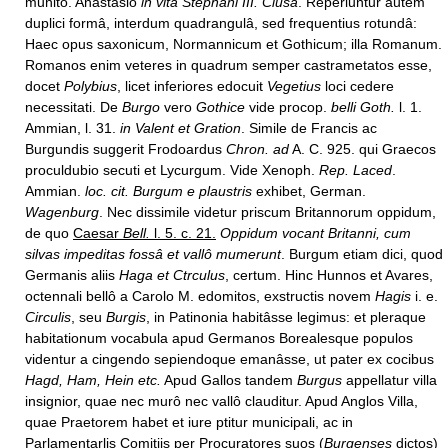
muhito. Anastasio
in vita Stephani III. Clusa
. Reperiuntur autem
duplici formâ, interdum quadrangulâ, sed frequentius rotundâ:
Haec opus saxonicum, Normannicum et Gothicum; illa Romanum.
Romanos enim veteres in quadrum semper castrametatos esse,
docet
Polybius
, licet inferiores edocuit
Vegetius
loci cedere
necessitati. De
Burgo
vero
Gothice
vide procop.
belli Goth.
l. 1.
Ammian, l. 31.
in Valent et Gration
. Simile de Francis ac
Burgundis suggerit Frodoardus
Chron. ad
A. C. 925. qui Graecos
proculdubio secuti et Lycurgum. Vide Xenoph.
Rep. Laced
.
Ammian.
loc. cit. Burgum e plaustris
exhibet, German.
Wagenburg
. Nec dissimile videtur priscum Britannorum oppidum,
de quo
Caesar
Bell.
l. 5. c. 21.
Oppidum vocant Britanni, cum
silvas impeditas fossâ et vallô mumerunt
. Burgum etiam dici, quod
Germanis aliis
Haga et Ctrculus
, certum. Hinc Hunnos et Avares,
octennali bellô a Carolo M. edomitos, exstructis novem
Hagis
i. e.
Circulis
, seu
Burgis
, in Patinonia habitâsse legimus: et pleraque
habitationum vocabula apud Germanos Borealesque populos
videntur a cingendo sepiendoque emanâsse, ut pater ex cocibus
Hagd, Ham, Hein etc.
Apud Gallos tandem
Burgus
appellatur villa
insignior, quae nec murô nec vallô clauditur. Apud Anglos Villa,
quae Praetorem habet et iure ptitur municipali, ac in
Parlamentarlis Comitiis per Procuratores suos (
Burgenses
dictos)