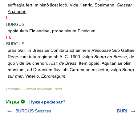
suffragia fert, minimô licet locô. Vide
Henric. Spelmann.
Glossar.
Archaeol
.
II.
BURGUS
oppidulum Finlandiae, prope sinum Finnicum.
III.
BURGUS
urbs Gall. in Bressiae Comitatu ad amnem
Resousse
Sub Galliae
Rege cum tota regione ab A. C. 1600. vulgo
Bourg en Bresse
, de
quo vide Guichenon.
Hist. de Bress
. Item oppid. Aquitanlae olim
munitum, ad Duranium fluv. ubi Garumnae miscetur, vulgo
Bourg
sur mer
. Veterib.
Ebromagum
.
Hofmann J. Lexicon universale
.
1698
.
Игры ⚽
Нужен реферат?
BURGUS Sessites
BURI